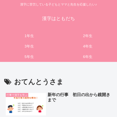
漢字に苦労している子どもとママと先生を応援したい♪
漢字はともだち
1年生
2年生
3年生
4年生
5年生
6年生
おてんとうさま
新年の行事 初日の出から鏡開き
行事で漢字を学ぶ
まで