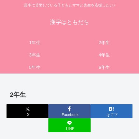
漢字に苦労している子どもとママと先生を応援したい♪
漢字はともだち
1年生
2年生
3年生
4年生
5年生
6年生
2年生
X
Facebook
はてブ
LINE