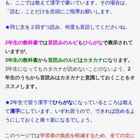
も、ここでは敢えて漢字で書いています。その場合は、
「読む」ことだけを念頭にご指導お願いします。
★同じ文を２回ずつ読み、何度も音読してくださいね。
2年生の教科書
では
音読みのルビ
も
ひらがな
で表示
されて
いますが、
3年生の教科書
から
音読みのルビ
は
カタカナ
になります。
3年生になってもカタカナが読めないことのないよう、
2
年生のうちから音読みはカタカナと意識しておくことをオ
ススメします。
★2年生で習う漢字で
ひらがな
になっているところは敢え
て
漢字
にしています。いずれ習うので、できれば読めるよ
うにしておくと後々楽になるでしょう。
このページでは
学習者の負担を軽減するため、全ての文に