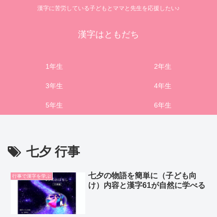
漢字に苦労している子どもとママと先生を応援したい♪
漢字はともだち
1年生
2年生
3年生
4年生
5年生
6年生
七夕 行事
七夕の物語を簡単に（子ども向
行事で漢字を学ぶ
け）内容と漢字61が自然に学べる