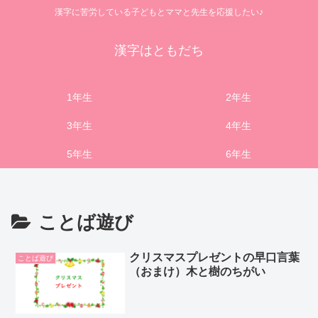
漢字に苦労している子どもとママと先生を応援したい♪
漢字はともだち
1年生
2年生
3年生
4年生
5年生
6年生
ことば遊び
クリスマスプレゼントの早口言葉
ことば遊び
（おまけ）木と樹のちがい