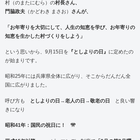
村（のまたにむら）の
村長さん、
門脇政夫
（かどわき まさお）
さんが、
「お年寄りを大切にして、人生の知恵を学び、お年寄りの
知恵を生かした村づくりをしよう」
という思いから、9月15日を
『としよりの日』
に定めたの
が始まりです。
昭和25年には兵庫県全体に広がり、そこからだんだん全
国に広がりました。
呼び方も
としよりの日
→
老人の日
→
敬老の日
と良い響
きになり
昭和41年：国民の祝日に！ 🎌