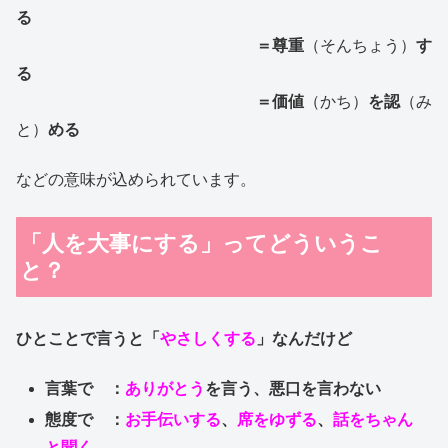
る
＝尊重
（そんちょう）
す
る
＝価値
（かち）
を認
（み
と）
める
などの意味が込められています。
「人を大事にする」ってどういうこ
と？
ひとことで言うと「
やさしくする
」なんだけど
言葉で ：
ありがとう
を言う、悪口を言わない
態度で ：
お手伝いする
、
席をゆずる
、
話をちゃん
と聞く