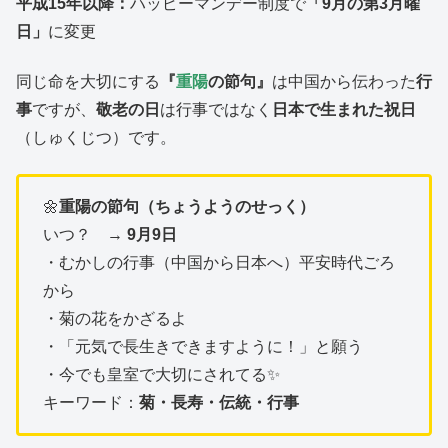
平成15年以降：
ハッピーマンデー制度で
「9月の第3月曜
日」
に変更
同じ命を大切にする
『
重陽
の節句』
は中国から伝わった
行
事
ですが、
敬老の日
は行事ではなく
日本で生まれた祝日
（しゅくじつ）です。
🌼
重陽の節句（ちょうようのせっく）
いつ？ →
9月9日
・むかしの行事（中国から日本へ）平安時代ごろ
から
・菊の花をかざるよ
・「元気で長生きできますように！」と願う
・今でも皇室で大切にされてる✨
キーワード：
菊・長寿・伝統・行事