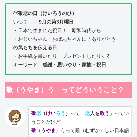
🧓
敬老の日（けいろうのひ）
いつ？ →
9月の第3月曜日
・日本で生まれた祝日！ 昭和時代から
・おじいちゃん・おばあちゃんに「ありがとう」
の
気もちを伝える
日
・お手紙を書いたり、プレゼントしたりする
キーワード：
感謝・思いやり・家族・祝日
敬（うやま）う ってどういうこと？
敬
老
（
けい
ろう
）
って「
老
人を
敬
う
」ってい
うことだけど
敬
（
うやま
）うって難（むずか）しい日本語