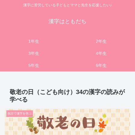
漢字に苦労している子どもとママと先生を応援したい♪
漢字はともだち
1年生
2年生
3年生
4年生
5年生
6年生
敬老の日（こども向け）34の漢字の読みが
学べる
祝日で漢字を学ぶ