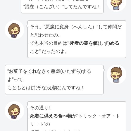
“混在（こんざい）”してたんですね！
そう。“悪魔に変身（へんしん）”して仲間だ
と思わせたの。
でも本当の目的は
“死者の霊を鎮
(しず)
める
こと”
だったのよ。
“お菓子をくれなきゃ悪戯(いたずら)する
よ”って、
もともとは供(そな)え物なんですね！
その通り!
死者に供える食べ物
が“トリック・オア・ト
リート”の