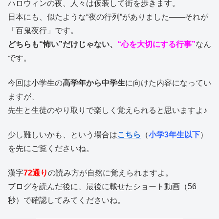
ハロウィンの夜、人々は仮装して街を歩きます。
日本にも、似たような“夜の行列”がありました――それが
「百鬼夜行」です。
どちらも“怖い”だけじゃない、
“心を大切にする行事”
なん
です。
今回は小学生の
高学年から中学生
に向けた内容になってい
ますが、
先生と生徒のやり取りで楽しく覚えられると思いますよ♪
少し難しいかも、という場合は
こちら
（
小学3年生以下
）
を先にご覧くださいね。
漢字
72通り
の読み方が自然に覚えられますよ。
ブログを読んだ後に、最後に載せたショート動画（56
秒）で確認してみてくださいね。