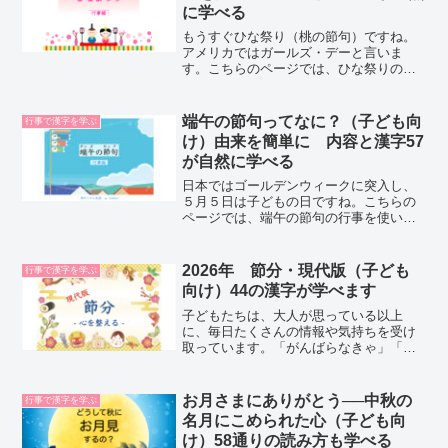
に学べる
もうすぐひな祭り（桃の節句）ですね。
アメリカではガールズ・デーと言いま
す。こちらのページでは、ひな祭りの行
事と漢字を同時に覚えられるように工夫
しています。今回は、ひな祭りの行事が
どういう内容なのか、お子さんにどう説
端午の節句ってなに？（子ども向
行事で漢字を学ぶ
明したらいいのか、先生と生...
け）由来を簡単に 内容と漢字57
が自然に学べる
日本ではゴールデンウィークに突入し、
５月５日は子どもの日ですね。こちらの
ページでは、端午の節句の行事を使い、
内容と’漢字を同時に覚えられるように工
夫しています。今回は、端午の節句やこ
いのぼりの意味、お子さんにどう説明し
2026年 節分・現代版（子ども
行事で漢字を学ぶ
たらいいのかを、先生と...
向け）44の漢字が学べます
子どもたちは、大人が思っている以上
に、毎日たくさんの情報や気持ちを受け
取っています。「がんばらなきゃ」「遅
れちゃいけない」「ちゃんとしていない
といけない」そんな“見えないプレッシャ
ー”は、目に見えないからこそ、たまりや
お月さまにありがとう──中秋の
行事で漢字を学ぶ
すいものです。急がなく...
名月にこめられた心（子ども向
け）58通りの読み方も学べる