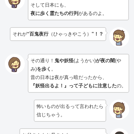
そして日本にも、
夜に歩く霊たちの行列
があるのよ。
それが
“百鬼夜行
（ひゃっきやこう）
”！？
その通り！
鬼や妖怪
(ようかい)
が夜の闇
(や
み)
を歩く
。
昔の日本は夜が真っ暗だったから、
『妖怪出るよ！』って子どもに注意した
の。
怖いものが出るって言われたら
信じちゃう。