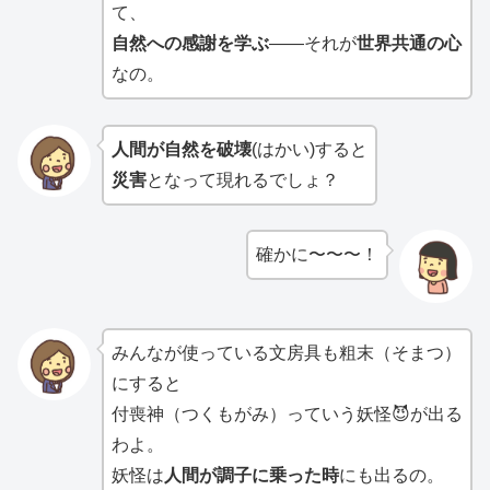
て、
自然への感謝を学ぶ
――それが
世界共通の心
なの。
人間が自然を破壊
(はかい)すると
災害
となって現れるでしょ？
確かに〜〜〜！
みんなが使っている文房具も粗末（そまつ）
にすると
付喪神（つくもがみ）っていう妖怪😈が出る
わよ。
妖怪は
人間が調子に乗った時
にも出るの。