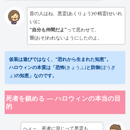
昔の人はね、悪霊(あくりょう)や精霊(せいれ
い)に
“自分も仲間だよ”
って思わせて、
襲(おそ)われないようにしたのよ。
仮装は遊びではなく、“恐れから生まれた知恵”。
ハロウィンの本質は「恐怖
(きょうふ)
と防御
(ぼうぎ
ょ)
の知恵」なのです。
死者を鎮める ― ハロウィンの本当の目
的
へぇ～、死者に混じって悪霊も