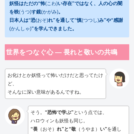
妖怪はただの“怖
(こわ)
い存在”ではなく、人の心の闇
を映
(うつ)
す鏡
(かがみ)
。
日本人は“恐
(おそ)
れ”を通して“慎
(つつし)
み”や“感謝
(かんしゃ)
”を学んできました。
世界をつなぐ心 ― 畏れと敬いの共鳴
お化けとか妖怪って怖いだけだと思ってたけ
ど、
そんなに深い意味があるんですね。
そう。
“恐怖で学ぶ”
という点では、
ハロウィンも妖怪も同じ。
“畏
（おそ）
れ”と“敬
（うやま）
い”
を通し