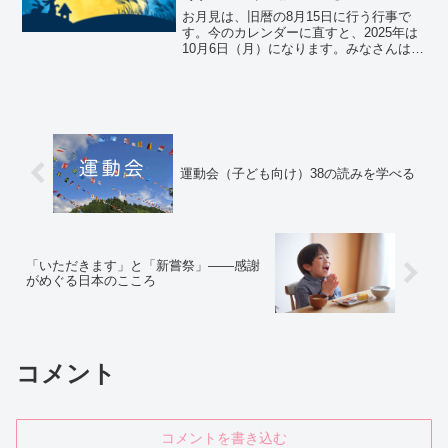
お月見は、旧暦の8月15日に行う行事で
す。今のカレンダーに直すと、2025年は
10月6日（月）になります。みなさんは、
中秋の名月をご覧になりましたか？ そし
て今日は7日、なんと満月（スーパームー
ン）です！🌕✨昔の人にとって、お月さま
はとても...
運動会（子ども向け）38の読みを学べる
「いただきます」と「新嘗祭」——感謝
がめぐる日本のこころ
コメント
コメントを書き込む