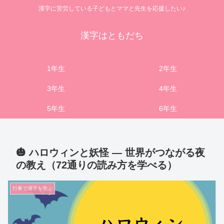
漢字に苦労している子どもとママと先生を応援したい♪
漢字はともだち
1年生
2年生
3年生
4年生
5年生
6年生
🎃 ハロウィンと妖怪 ― 世界がつながる夜
の教え（72通りの読み方を学べる）
行事で漢字を学ぶ