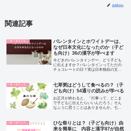
gakou
関連記事
バレンタインとホワイトデーは、
行事で漢字を学ぶ
なぜ日本文化になったのか（子ど
も向け）36の漢字が学べます
今どきのバレンタインデー、どう子ども
に伝えますか？バレンタインってただの
チョコレートの日？実は日本独自の文化
として面白いんです。バレンタインデー
は、もともと外国から入ってきた行事で
す。名前の由来は、古代ローマ時代の聖
七草粥はどうして食べるの？（子
行事で漢字を学ぶ
バレンタインという人物。...
ども向け）54通りの読みが学べる
お正月が終わると、「行事って、どこま
で子どもに伝えたらいいんだろう」そん
なふうに思うことはありませんか。七草
粥も、ただ「体にいいから食べようね」
で終わらせてしまうと、子どもの記憶に
は残りにくいものです。でも本当は、七
ひな祭りとは？（子ども向け）由
行事で漢字を学ぶ
草粥は食べ過ぎた体を休ま...
来を簡単に 内容と漢字87が自然