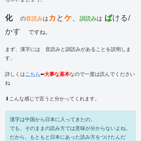
化
カ
と
ケ
、
ば
ける/
の
音読み
は
訓読み
は
かす
ですね。
まず、漢字には 音読みと訓読みがあることを説明しま
す。
詳しくは
こちら
⬅︎
大事な基本
なので一度は読んでください
ね
⬇︎こんな感じで言うと分かってくれます。
漢字は中国から日本に入ってきたの。
でも、そのままの読み方では意味が分からないよね。
だから、もともと日本にあった読み方をつけたんだ