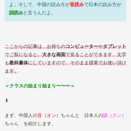
よ。そして、中国の読み方が
音読み
で日本の読み方が
訓読み
と言うんだよ。
ここからの記事は、お持ちの
コンピューター
や
タブレット
でご覧になると、
大きな画面
で見ることができます。文字
も
教科書体
にしていますので、そのまま授業でお使い頂け
ます。
＜クラスの始まり始まり〜〜〜＞
⬇︎
まず、中国人の
音（オン）
ちゃんと 日本人の
訓（クン）
ちゃん を紹介します。