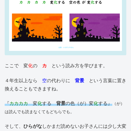
ここで 変
化
の
カ
という読み方を学びます。
４年生以上なら
空
の代わりに
背景
という言葉に置き
換えることもできますね。
『
カカカカ
変
化
する
背景
の色（が）変
化
する』
（が）
は読んでも読まなくてもどちらでも。
そして、
ひらがな
しかまだ読めないお子さんには少し大変