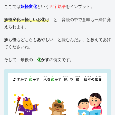
ここでは
妖怪変化
という
四字熟語
をインプット。
妖怪変化＝怪しいお化け
と 音読の中で意味も一緒に覚
えられます。
妖
も
怪
もどちらも
あやしい
と読むんだよ、と教えてあげ
てくださいね。
そして 最後の
化
かす
の例文です。