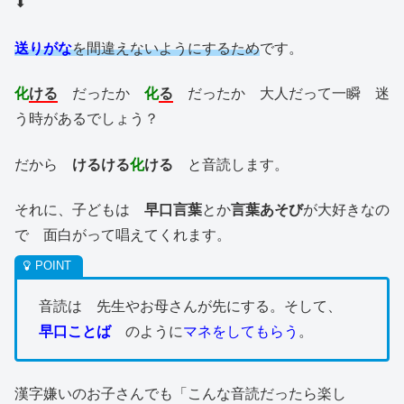
⬇︎
送りがな
を間違えないようにするため
です。
化
ける
だったか
化
る
だったか 大人だって一瞬 迷
う時があるでしょう？
だから
けるける
化
ける
と音読します。
それに、子どもは
早口言葉
とか
言葉あそび
が大好きなの
で 面白がって唱えてくれます。
音読は 先生やお母さんが先にする。そして、
早口ことば
のように
マネをしてもらう
。
漢字嫌いのお子さんでも「こんな音読だったら楽し