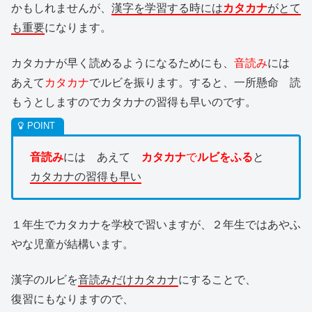
かもしれませんが、
漢字を学習する時には
カタカナ
がとて
も重要
になります。
カタカナが早く読めるようになるためにも、
音読み
には
あえて
カタカナ
でルビを振ります。すると、一所懸命 読
もうとしますのでカタカナの習得も早いのです。
音読み
には あえて
カタカナ
で
ルビをふる
と
カタカナの習得も早い
１年生でカタカナを学校で習いますが、２年生ではあやふ
やな児童が結構います。
漢字のルビを
音読みだけカタカナ
にすることで、
復習にもなりますので、