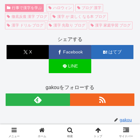
行事で漢字を学ぶ
ハロウィン
ブログ 漢字
徹底反復 漢字 ブログ
漢字 が 楽しく なる本 ブログ
漢字 ドリル ブログ
漢字 先取り ブログ
漢字 家庭学習 ブログ
シェアする
X
Facebook
はてブ
LINE
gakouをフォローする
gakou
メニュー
ホーム
検索
トップ
サイドバー
関連記事