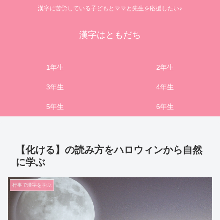
漢字に苦労している子どもとママと先生を応援したい♪
漢字はともだち
1年生
2年生
3年生
4年生
5年生
6年生
【化ける】の読み方をハロウィンから自然
に学ぶ
行事で漢字を学ぶ